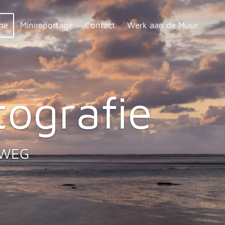
me
Minireportage
Contact
Werk aan de Muur
tografie
RWEG