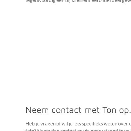
tegenwoordig een bijna essentieel onderdeel ge
Neem contact met Ton op
Heb je vragen of wil je iets specifieks weten over 
foto? Neem dan contact op via onderstaand formu