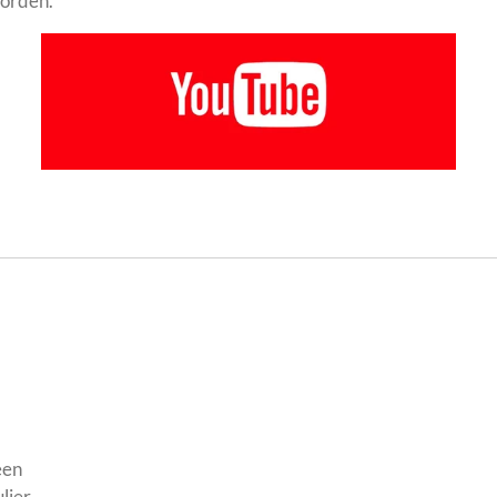
worden.
.
een
lier.