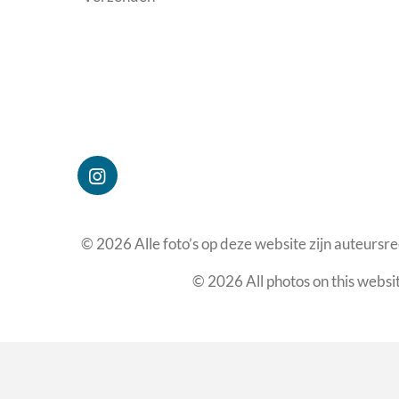
I
n
s
t
© 2026 Alle foto’s op deze website zijn auteurs
a
g
© 2026 All photos on this websi
r
a
m